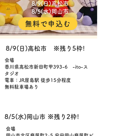
8/9(日)高松市
8/5(水)岡山市
無料で申込む
8/9(日)高松市 ※残り5枠!
会場
香川県高松市新田町甲393-6 -ito-ス
タジオ
電車：JR屋島駅 徒歩15分程度
​無料駐車場あり
8/5(水)岡山市 ※残り2枠!
会場
岡山市北区磨屋町2-5 安田岡山磨屋町ビ