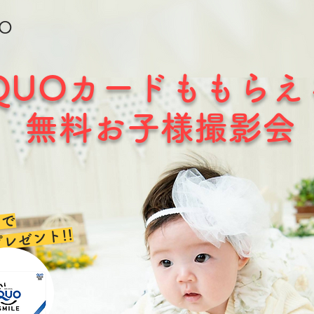
TO
QUOカードももらえ
無料お子様撮影会
場で
プレゼント!!