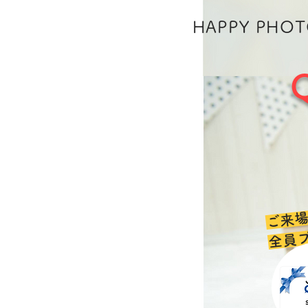
HAPPY PHO
ご来
​全員