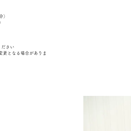
分）
）
）
ください
は変更となる場合がありま