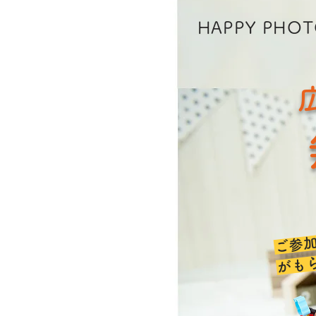
HAPPY PHO
ご参
​がも