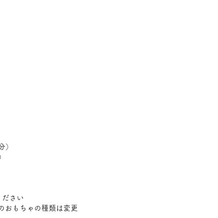
分）
）
）
ください
ーのおもちゃの種類は変更