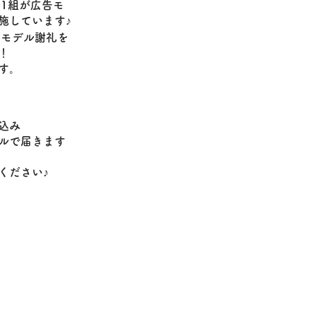
に1組が広告モ
施しています♪
のモデル謝礼を
！
す。
込み
ルで届きます
ください♪